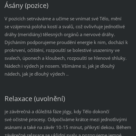
Ásány (pozice)
V pozicích setrváváme a učíme se vnímat své Tělo, mění
se vzájemná poloha kostí a svalů, což ovlivňuje jednotlivé
dráhy (meridiány) tělesných orgánů a nervové dráhy.
Dýcháním podporujeme proudění energie k nim, dochází k
prokrvení, očištění, rozpouští se bolestivé usazeniny ve
svalech, úponech a kloubech, rozpouští se hlenové shluky.
Nádech i výdech je nosem. Všímáme si, jak je dlouhý
nádech, jak je dlouhý výdech ..
Relaxace (uvolnění)
je závěrečná a důležitá fáze jógy, kdy Tělo dokončí
své očistné procesy. Odpočíváme krátce mezi jednotlivými
asánami a také na závěr 10-15 minut, přikrytí dekou. Během
závěrečné relaxace se uklidní svaly a pozorujeme jemné