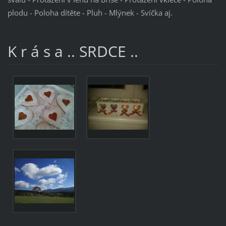
plodu - Poloha dítěte - Pluh - Mlýnek - Svíčka aj.
K r á s a .. SRDCE ..