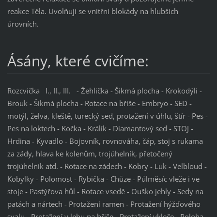
reakce Těla. Uvolňují se vnitřní blokády na hlubších
úrovních.
Ásány, které cvičíme:
Rozcvička I., II., III. - Žehlička - Šikmá plocha - Krokodýli -
Brouk - Šikmá plocha - Rotace na břiše - Embryo - SED -
motýl, želva, kleště, turecký sed, protažení v úhlu, štír - Pes -
Pes na loktech - Kočka - Králík - Diamantový sed - STOJ -
Hrdina - Kyvadlo - Bojovník, rovnováha, čáp, stoj s rukama
za zády, hlava ke kolenům, trojúhelník, přetočený
trojúhelník atd. - Rotace na zádech - Kobry - Luk - Velbloud -
Kobylky - Polomost - Rybička - Chůze - Půlměsíc vleže i ve
stoje - Pastýřova hůl - Rotace vsedě - Ouško jehly - Sedy na
patách a nártech - Protažení ramen - Protažení hýžďového
svalu - Protažení v lehu na břiše - Protažení vkleče - Poloha