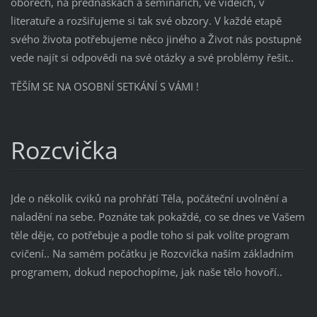
oborech, na přednáškách a seminářích, ve videích, v
literatuře a rozšiřujeme si tak své obzory. V každé etapě
svého života potřebujeme něco jiného a Život nás postupně
vede najít si odpovědi na své otázky a své problémy řešit..
TĚŠÍM SE NA OSOBNÍ SETKÁNÍ S VÁMI !
Rozcvička
Jde o několik cviků na prohřátí Těla, počáteční uvolnění a
naladění na sebe. Poznáte tak pokaždé, co se dnes ve Vašem
těle děje, co potřebuje a podle toho si pak volíte program
cvičení.. Na samém počátku je Rozcvička naším základním
programem, dokud nepochopíme, jak naše tělo hovoří..