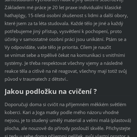
Základem mé práce je 20 let praxe individuální klasické
hathajógy, 15-tiletá osobní zkušenost s lidmi a další obory,
které jsem za ta léta studovala. Každé tělo je jiné a každý
potřebujeme jiný přístup, vysvětlení k pochopení, proto
účinky v samostatné osobní práci jsou unikátní. Ptám se a
Vy odpovídáte, vaše tělo je priorita. Cílem je naučit
se vnímat sebe a trpělivě čekat na komunikaci s vnitřními
systémy. Je třeba respektovat všechny vjemy a následné
reakce těla a citlivě na ně reagovat, všechny mají totiž svůj
původ v traumatech z dětství..
Jakou podložku na cvičení ?
Doporučuji doma si cvičit na příjemném měkkém světlém
koberci. Kari a Joga matky podle mého názoru vhodné
nejsou, je to studený umělý materiál a velmi malá (plastová)
plocha, ale nouzově do přírody poslouží skvěle. Přichystejte
si tedy u sebe doma příjemný pelíšek, svůj vlastní prostor a