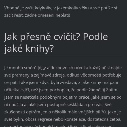
Vhodné je začít kdykoliv, v jakémkoliv věku a své potíže si
začít řešit, žádné omezení neplatí!
Jak přesně cvičit? Podle
jaké knihy?
Je mnoho směrů jógy a duchovních učení a každý ať si najde
své prameny a zajímavé zdroje, odkud vědomosti potřebuje
čerpat. Také jsem kdysi byla zvědavá, z jaké knihy má paní
učitelka cvičí, než jsem pochopila, že podle žádné :)) Zatím
jsem se nesetkala podobným pojetím práce, jaké jsem se od
ní naučila a jaké jsem postupně seskládala pro vás. Své
zkušenosti opírám jen o několik málo vnějších pilířů, jako je
svět bylin, občas regrese nebo konstelace, dostatečná četba,
samostudium východních nauk a jiný aktivní seberozvoj.