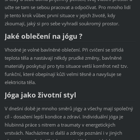
učte se tam se sebou pracovat a odpočívat. Pro mnoho lidí
je tento krok vůbec první situace v jejich životě, kdy
zkoumají, jaký si pro sebe vyhradí soukromý prostor.
Jaké oblečení na jógu ?
Vhodné je volné bavlněné oblečení. Při cvičení se střídá
teplota těla a nastávají někdy prudké změny, bavlněné
materiály poskytují pro tyto situace vetší komfrot než tzv.
funkční, které obepínají kůži velmi těsně a navyšuje se
elektricita těla.
Jóga jako životní styl
V dnešní době je mnoho směrů jógy a všechy mají společný
cíl - dosažení lepší kondice a zdraví. Individuální jóga je
hlubinná práce s nitrem a traumaty v energetických
vrstvách. Nacházíme si další a zdroje poznání i v jiných