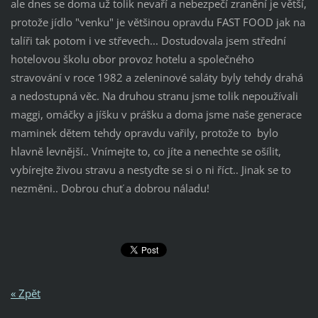
ale dnes se doma už tolik nevaří a nebezpečí zranění je větší,
protože jídlo "venku" je většinou opravdu FAST FOOD jak na
talíři tak potom i ve střevech... Dostudovala jsem střední
hotelovou školu obor provoz hotelu a společného
stravování v roce 1982 a zeleninové saláty byly tehdy drahá
a nedostupná věc. Na druhou stranu jsme tolik nepoužívali
maggi, omáčky a jíšku v prášku a doma jsme naše generace
maminek dětem tehdy opravdu vařily, protože to bylo
hlavně levnější.. Vnímejte to, co jíte a nenechte se ošílit,
vybírejte živou stravu a nestyďte se si o ni říct.. Jinak se to
nezměni.. Dobrou chuť a dobrou náladu!
« Zpět