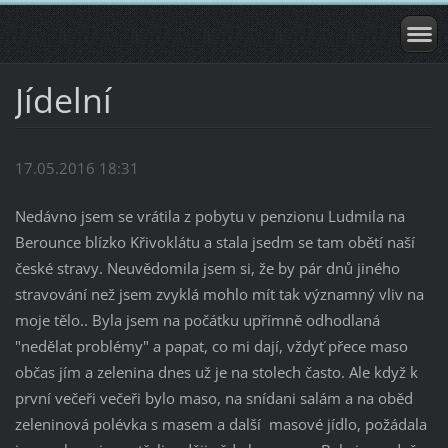
Jídelní
17.05.2016 18:31
Nedávno jsem se vrátila z pobytu v penzionu Ludmila na
Berounce blízko Křivoklátu a stala jsedm se tam obětí naší
české stravy. Neuvědomila jsem si, že by pár dnů jiného
stravování než jsem zvyklá mohlo mít tak významný vliv na
moje tělo.. Byla jsem na počátku upřímně odhodlaná
"nedělat problémy" a papat, co mi dají, vždyť přece maso
občas jím a zelenina dnes už je na stolech často. Ale když k
první večeři večeři bylo maso, na snídani salám a na oběd
zeleninová polévka s masem a další masové jídlo, požádala