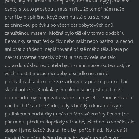
jsem, aby mi prostřeli raději vždy bez masa. Byly jsme dvě
osoby s touto prosbou a musím říct, že téměř nám naše
přání bylo splněno, když pominu stále tu stejnou
zeleninovou polévku po všech pět pobytových dnů
zahuštěnou masem. Možná bylo těžké v tomto období u
Berounky sehnat ředkvičky nebo salát nebo pažitku a nechci
ani psát o třídenní neplánované očistě mého těla, která po
návratu včetně horečky obrátila naruby celé mé tělo
opravdu důkladně.. Chtěla bych zmínit spíše skutečnost, že
všichni ostatní účastníci pobytu si jídlo nesmírně
pochvalovali a dokonce za svíčkovou z prášku pan kuchař
sklidil potlesk.. Koukala jsem okolo sebe, jestli to ti naši
domorodci myslí opravdu vážně.. a mysleli... Pomlaskávali i
nad buchtičkami se šodo, tedy s hnědým karamelovým
pudinkem a buchtičky (u nás na Moravě značky Penam) se
pár minut předtím dopékaly v troubě, všechno to vonělo, ale
spapali jsme každý dva talíře a byl pořád hlad.. No a další
masitá jídla nám dvěma byla nahrazována smaženými