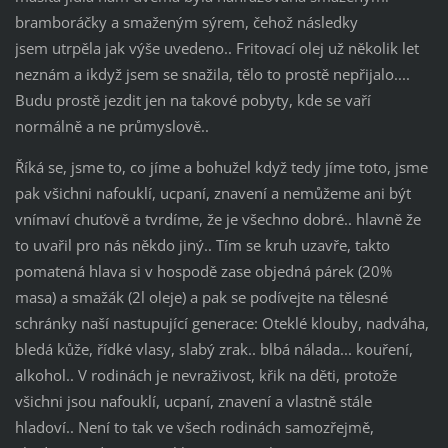
bramboráčky a smaženým sýrem, čehož následky
jsem utrpěla jak výše uvedeno.. Fritovací olej už několik let
neznám a ikdyž jsem se snažila, tělo to prostě nepřijalo....
Budu prostě jezdit jen na takové pobyty, kde se vaří
normálně a ne průmyslově..
Říká se, jsme to, co jíme a bohužel když tedy jíme toto, jsme
pak všichni nafouklí, ucpaní, znavení a nemůžeme ani být
vnímaví chuťově a tvrdíme, že je všechno dobré.. hlavně že
to uvařil pro nás někdo jiný.. Tím se kruh uzavře, takto
pomatená hlava si v hospodě zase objedná párek (20%
masa) a smažák (2l oleje) a pak se podívejte na tělesné
schránky naší nastupující generace: Oteklé klouby, nadváha,
bledá kůže, řídké vlasy, slabý zrak.. blbá nálada... kouření,
alkohol.. V rodinách je nevraživost, křik na děti, protože
všichni jsou nafouklí, ucpaní, znavení a vlastně stále
hladoví.. Není to tak ve všech rodinách samozřejmě,