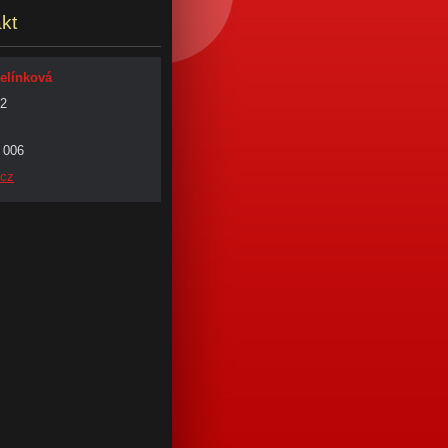
kt
Jelínková
42
 006
.cz