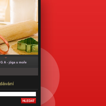
 G A - jóga u moře
dávání