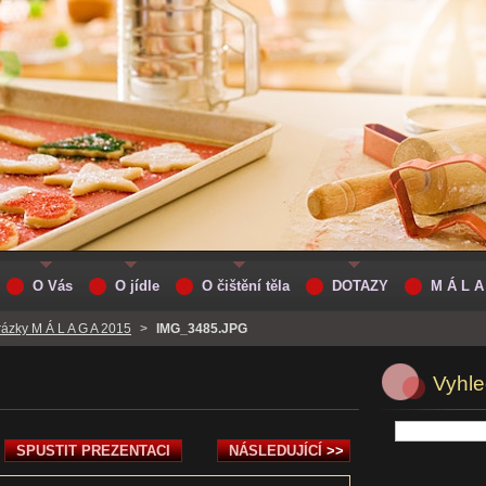
O Vás
O jídle
O čištění těla
DOTAZY
M Á L A
ázky M Á L A G A 2015
>
IMG_3485.JPG
Vyhle
SPUSTIT PREZENTACI
NÁSLEDUJÍCÍ
>>