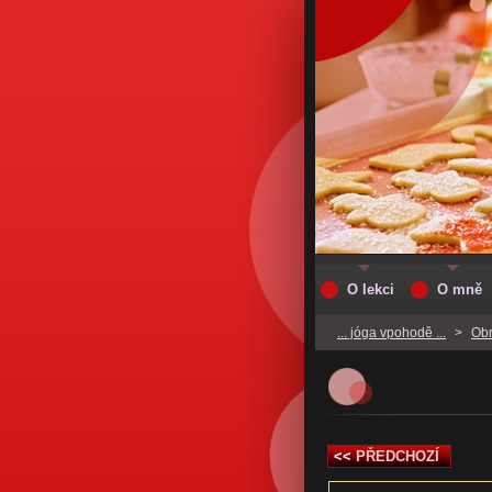
O lekci
O mně
... jóga vpohodě ...
>
Obr
<<
PŘEDCHOZÍ