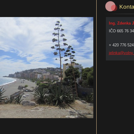
Konta
Ing. Zdenka 
IČO 665 76 3
+ 420 776 524
jelinka@
volny